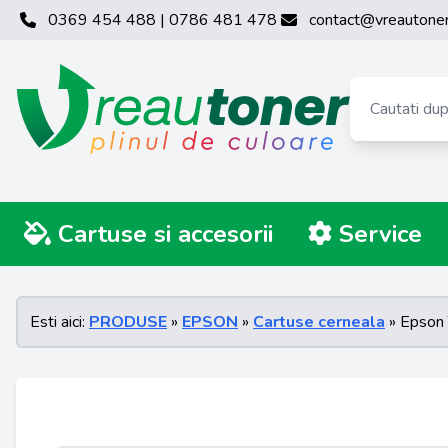
0369 454 488 | 0786 481 478
contact@vreautoner
Cartuse si accesorii
Service
Esti aici:
PRODUSE
»
EPSON
»
Cartuse cerneala
» Epson