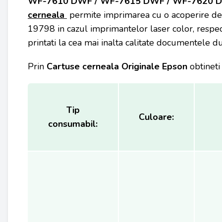
WF-7610 DWF / WF-7615 DWF / WF-7620 DT
cerneala
permite imprimarea cu o acoperire de
19798 in cazul imprimantelor laser color, respe
printati la cea mai inalta calitate documentele 
Prin
Cartuse cerneala Originale Epson
obtineti
Tip
Culoare:
consumabil: