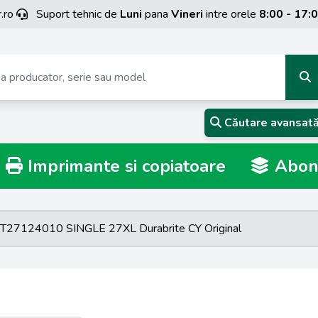
.ro
Suport tehnic de
Luni
pana
Vineri
intre orele
8:00 - 17:
Căutare avansat
Imprimante si copiatoare
Abona
 T27124010 SINGLE 27XL Durabrite CY Original