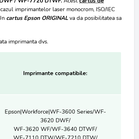
 DWF / WF-7720 DTWF.
Acest
cartus de
cazul imprimantelor laser monocrom, ISO/IEC
 Un
cartus Epson ORIGINAL
va da posibilitatea sa
tata imprimanta dvs.
Imprimante compatibile:
Epson|Workforce|WF-3600 Series/WF-
3620 DWF/
WF-3620 WF/WF-3640 DTWF/
WF-7110 DTW/WF-7210 DTW/