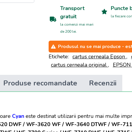
Transport
Puncte 
gratuit
la fiecare c
la comenzi mai mari
de 200 lei.
Produsul nu se mai produce - est
Etichete:
cartus cerneala Epson
,
cartus cerneala original
,
EPSO
Produse recomandate
Recenzii
loare
Cyan
este destinat utilizarii pentru mai multe im
-3620 DWF / WF-3620 WF / WF-3640 DTWF / WF-711