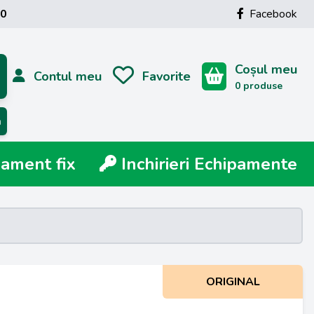
00
Facebook
Coșul meu
Contul meu
Favorite
0 produse
ă
ment fix
Inchirieri Echipamente
ORIGINAL