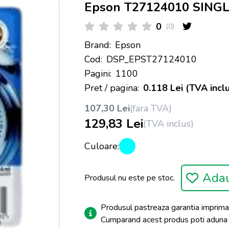
Epson T27124010 SINGLE
0
(0)
Brand:
Epson
Cod:
DSP_EPST27124010
Pagini:
1100
Pret / pagina:
0.118 Lei (TVA inclu
107,30 Lei
(fara TVA)
129,83 Lei
(TVA inclus)
Culoare:
Adau
Produsul nu este pe stoc.
Produsul pastreaza garantia imprima
Cumparand acest produs poti adun