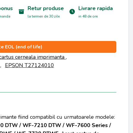
bonus
Retur produse
Livrare rapida
omanda
la termen de 30 zile
in 48 de ore
e EOL (end of life)
cartus cerneala imprimanta
,
N
,
EPSON T27124010
primante fiind compatibil cu urmatoarele modele:
0 DTW / WF-7210 DTW / WF-7600 Series /