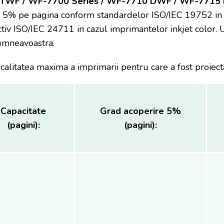
WF / WF-7700 Series / WF-7710 DWF / WF-7715
 5% pe pagina conform standardelor ISO/IEC 19752 in 
ctiv ISO/IEC 24711 in cazul imprimantelor inkjet color.
dumneavoastra.
 calitatea maxima a imprimarii pentru care a fost proiec
Capacitate
Grad acoperire 5%
(pagini):
(pagini):