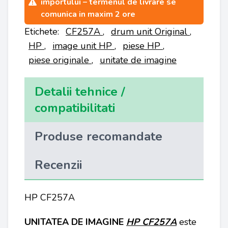
importului – termenul de livrare se
comunica in maxim 2 ore
Etichete:
CF257A
,
drum unit Original
,
HP
,
image unit HP
,
piese HP
,
piese originale
,
unitate de imagine
Detalii tehnice /
compatibilitati
Produse recomandate
Recenzii
HP CF257A
UNITATEA DE IMAGINE
HP
CF257A
este