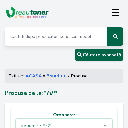
Căutare avansată
Esti aici:
ACASA
»
Brand-uri
» Produse
Produse de la: "
HP
"
Ordonare: