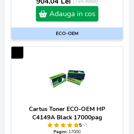
904,04 Lei
(TVA inclus)
Adauga in cos
ECO-OEM
Cartus Toner ECO-OEM HP
C4149A Black 17000pag
(2)
5
Pagini:
17000