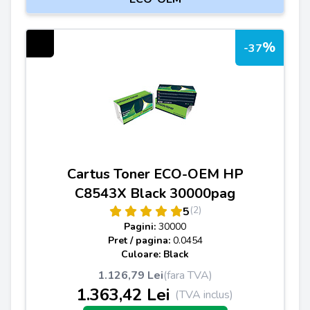
%
-37
Cartus Toner ECO-OEM HP
C8543X Black 30000pag
(2)
5
Pagini:
30000
Pret / pagina:
0.0454
Culoare: Black
1.126,79 Lei
(fara TVA)
1.363,42 Lei
(TVA inclus)