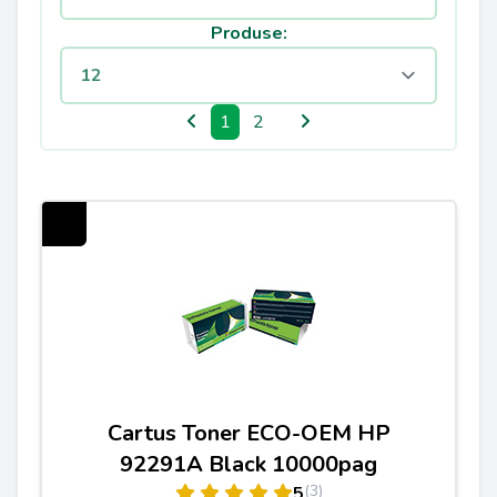
Produse:
1
2
Cartus Toner ECO-OEM HP
92291A Black 10000pag
(3)
5