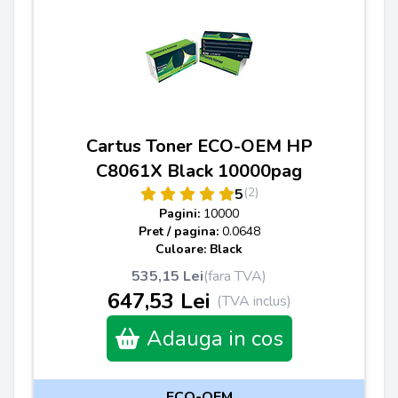
Cartus Toner ECO-OEM HP
C8061X Black 10000pag
(2)
5
Pagini:
10000
Pret / pagina:
0.0648
Culoare: Black
535,15 Lei
(fara TVA)
647,53 Lei
(TVA inclus)
Adauga in cos
ECO-OEM