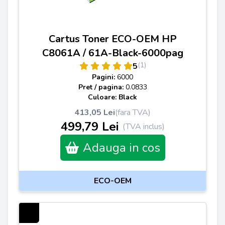
Cartus Toner ECO-OEM HP
C8061A / 61A-Black-6000pag
(1)
5
Pagini:
6000
Pret / pagina:
0.0833
Culoare: Black
413,05 Lei
(fara TVA)
499,79 Lei
(TVA inclus)
Adauga in cos
ECO-OEM