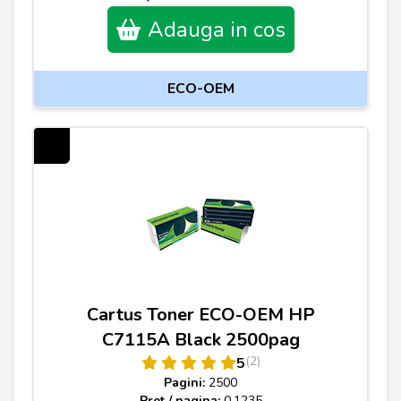
Adauga in cos
ECO-OEM
Cartus Toner ECO-OEM HP
C7115A Black 2500pag
(2)
5
Pagini:
2500
Pret / pagina:
0.1235