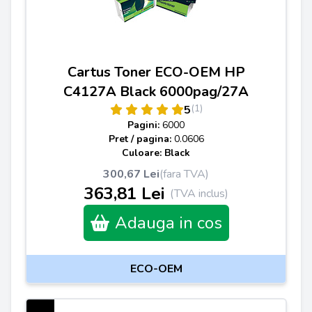
Cartus Toner ECO-OEM HP
C4127A Black 6000pag/27A
(1)
5
Pagini:
6000
Pret / pagina:
0.0606
Culoare: Black
300,67 Lei
(fara TVA)
363,81 Lei
(TVA inclus)
Adauga in cos
ECO-OEM