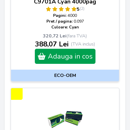
C9701A Cyan 4000pag
(2)
5
Pagini:
4000
Pret / pagina:
0.097
Culoare: Cyan
320,72 Lei
(fara TVA)
388,07 Lei
(TVA inclus)
Adauga in cos
ECO-OEM