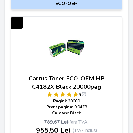
ECO-OEM
Cartus Toner ECO-OEM HP
C4182X Black 20000pag
(2)
5
Pagini:
20000
Pret / pagina:
0.0478
Culoare: Black
789,67 Lei
(fara TVA)
955,50 Lei
(TVA inclus)