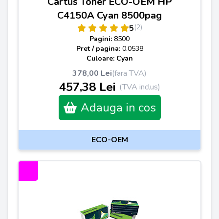
Cartus Toner ECO-OEM HP
C4150A Cyan 8500pag
(2)
5
Pagini:
8500
Pret / pagina:
0.0538
Culoare: Cyan
378,00 Lei
(fara TVA)
457,38 Lei
(TVA inclus)
Adauga in cos
ECO-OEM