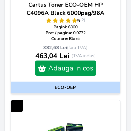
Cartus Toner ECO-OEM HP
C4096A Black 6000pag/96A
(2)
5
Pagini:
6000
Pret / pagina:
0.0772
Culoare: Black
382,68 Lei
(fara TVA)
463,04 Lei
(TVA inclus)
Adauga in cos
ECO-OEM