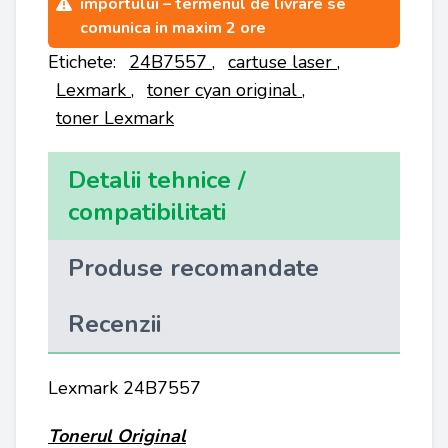
importului – termenul de livrare se
comunica in maxim 2 ore
Etichete:
24B7557
,
cartuse laser
,
Lexmark
,
toner cyan original
,
toner Lexmark
Detalii tehnice /
compatibilitati
Produse recomandate
Recenzii
Lexmark 24B7557
Tonerul Original