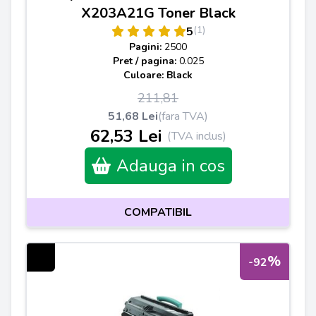
X203A21G Toner Black
(1)
5
Pagini:
2500
Pret / pagina:
0.025
Culoare: Black
211,81
51,68 Lei
(fara TVA)
62,53 Lei
(TVA inclus)
Adauga in cos
COMPATIBIL
%
-92