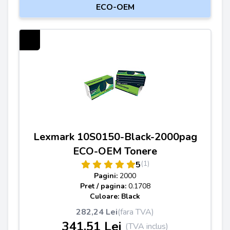
ECO-OEM
Lexmark 10S0150-Black-2000pag
ECO-OEM Tonere
(1)
5
Pagini:
2000
Pret / pagina:
0.1708
Culoare: Black
282,24 Lei
(fara TVA)
341,51 Lei
(TVA inclus)