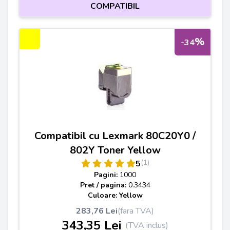
COMPATIBIL
%
-34
Compatibil cu Lexmark 80C20Y0 /
802Y Toner Yellow
(1)
5
Pagini:
1000
Pret / pagina:
0.3434
Culoare: Yellow
283,76 Lei
(fara TVA)
343,35 Lei
(TVA inclus)