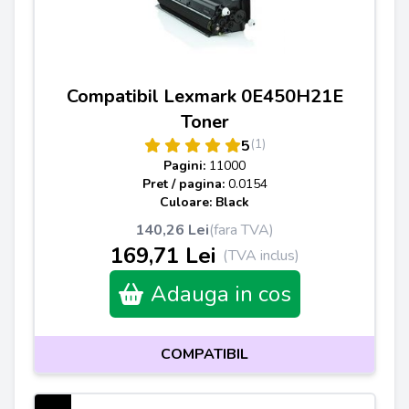
Compatibil Lexmark 0E450H21E
Toner
(1)
5
Pagini:
11000
Pret / pagina:
0.0154
Culoare: Black
140,26 Lei
(fara TVA)
169,71 Lei
(TVA inclus)
Adauga in cos
COMPATIBIL