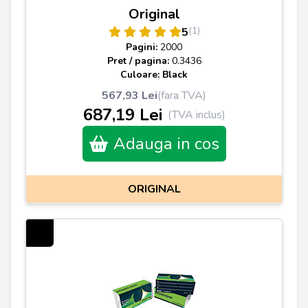
Original
(1)
5
Pagini:
2000
Pret / pagina:
0.3436
Culoare: Black
567,93 Lei
(fara TVA)
687,19 Lei
(TVA inclus)
Adauga in cos
ORIGINAL