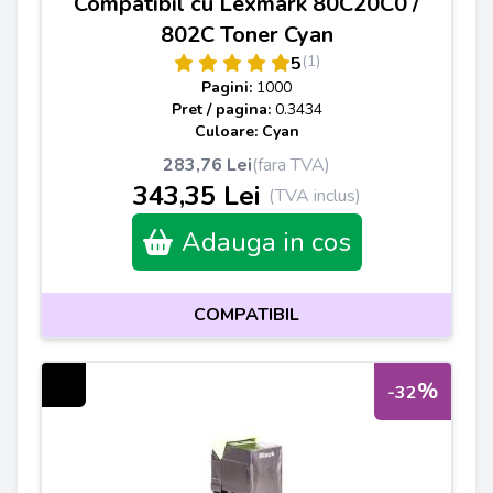
Compatibil cu Lexmark 80C20C0 /
802C Toner Cyan
(1)
5
Pagini:
1000
Pret / pagina:
0.3434
Culoare: Cyan
283,76 Lei
(fara TVA)
343,35 Lei
(TVA inclus)
Adauga in cos
COMPATIBIL
%
-32