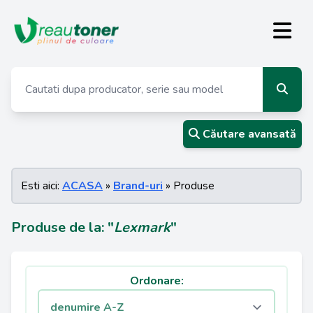
Căutare avansată
Esti aici:
ACASA
»
Brand-uri
» Produse
Produse de la: "
Lexmark
"
Ordonare: