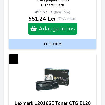
Pret / pagina:
0.2756
Culoare: Black
455,57 Lei
(fara TVA)
551,24 Lei
(TVA inclus)
Adauga in cos
ECO-OEM
Lexmark 12016SE Toner CTG E120