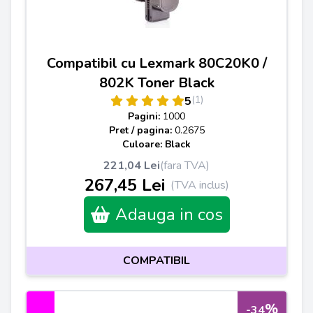
Compatibil cu Lexmark 80C20K0 /
802K Toner Black
(1)
5
Pagini:
1000
Pret / pagina:
0.2675
Culoare: Black
221,04 Lei
(fara TVA)
267,45 Lei
(TVA inclus)
Adauga in cos
COMPATIBIL
%
-34