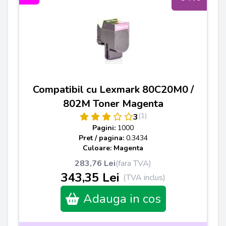
Compatibil cu Lexmark 80C20M0 /
802M Toner Magenta
(1)
3
Pagini:
1000
Pret / pagina:
0.3434
Culoare: Magenta
283,76 Lei
(fara TVA)
343,35 Lei
(TVA inclus)
Adauga in cos