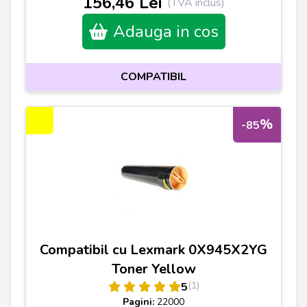
156,46 Lei
(TVA inclus)
Adauga in cos
COMPATIBIL
%
-85
Compatibil cu Lexmark 0X945X2YG
Toner Yellow
(1)
5
Pagini:
22000