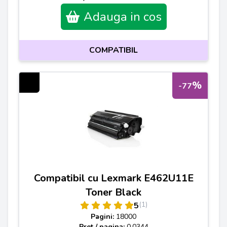
Adauga in cos
COMPATIBIL
%
-77
Compatibil cu Lexmark E462U11E
Toner Black
(1)
5
Pagini:
18000
Pret / pagina:
0.0344