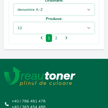
Ordonare:
Produse:
1
2
+40 / 786 481 478
+40 / 369 454 488