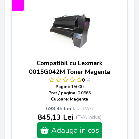
Compatibil cu Lexmark
0015G042M Toner Magenta
(0)
0
Pagini:
15000
Pret / pagina:
0.0563
Culoare: Magenta
698,45 Lei
(fara TVA)
845,13 Lei
(TVA inclus)
Adauga in cos