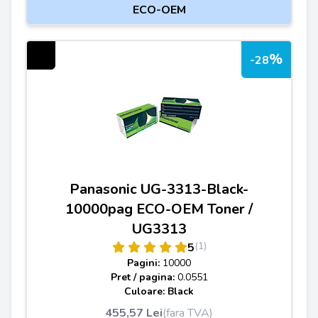
ECO-OEM
%
-28
Panasonic UG-3313-Black-
10000pag ECO-OEM Toner /
UG3313
(1)
5
Pagini:
10000
Pret / pagina:
0.0551
Culoare: Black
455,57 Lei
(fara TVA)