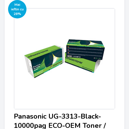
Mai
ieftin cu
28%
Panasonic UG-3313-Black-
10000pag ECO-OEM Toner /