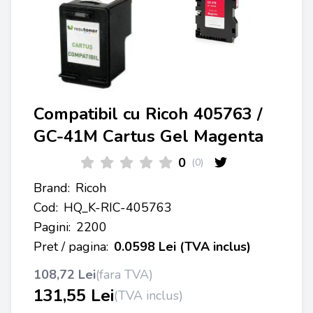
Compatibil cu Ricoh 405763 /
GC-41M Cartus Gel Magenta
0
(0)
Brand:
Ricoh
Cod:
HQ_K-RIC-405763
Pagini:
2200
Pret / pagina:
0.0598 Lei (TVA inclus)
108,72 Lei
(fara TVA)
131,55 Lei
(TVA inclus)