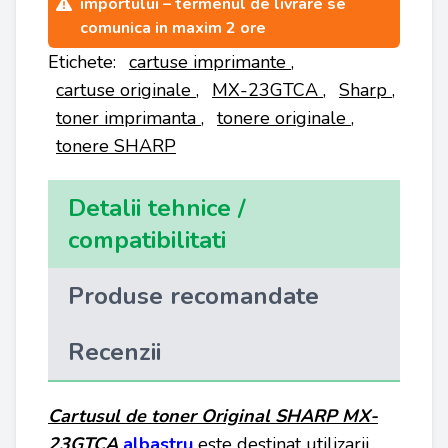
importului – termenul de livrare se
comunica in maxim 2 ore
Etichete:
cartuse imprimante
,
cartuse originale
,
MX-23GTCA
,
Sharp
,
toner imprimanta
,
tonere originale
,
tonere SHARP
Detalii tehnice /
compatibilitati
Produse recomandate
Recenzii
Cartusul de toner Original SHARP MX-
23G
TCA
albastru
este destinat utilizarii