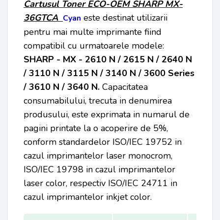
Cartusul Toner
ECO-OEM
SHARP
MX-
36GTCA
este destinat utilizarii
Cyan
pentru mai multe imprimante fiind
compatibil cu urmatoarele modele:
SHARP -
MX - 2610 N / 2615 N / 2640 N
/ 3110 N / 3115 N / 3140 N / 3600 Series
/ 3610 N / 3640 N.
Capacitatea
consumabilului, trecuta in denumirea
produsului, este exprimata in numarul de
pagini printate la o acoperire de 5%,
conform standardelor ISO/IEC 19752 in
cazul imprimantelor laser monocrom,
ISO/IEC 19798 in cazul imprimantelor
laser color, respectiv ISO/IEC 24711 in
cazul imprimantelor inkjet color.