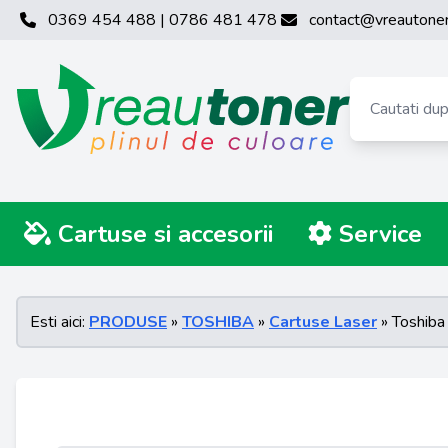
0369 454 488 | 0786 481 478
contact@vreautoner
Cartuse si accesorii
Service
Esti aici:
PRODUSE
»
TOSHIBA
»
Cartuse Laser
» Toshib