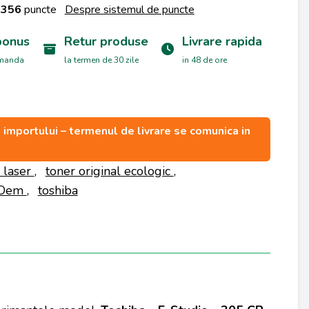
a
356
puncte
Despre sistemul de puncte
bonus
Retur produse
Livrare rapida
omanda
la termen de 30 zile
in 48 de ore
ea importului – termenul de livrare se comunica in
 laser
,
toner original ecologic
,
-Oem
,
toshiba