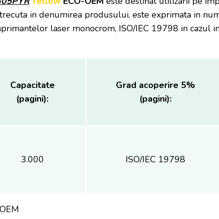
-305PYR
Yellow
ECO-OEM
este destinat utilizarii pe i
trecuta in denumirea produsului, este exprimata in numa
primantelor laser monocrom, ISO/IEC 19798 in cazul imp
Capacitate
Grad acoperire 5%
(pagini):
(pagini):
3.000
ISO/IEC 19798
-OEM