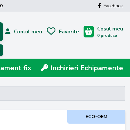
00
Facebook
Coșul meu
Contul meu
Favorite
0 produse
ă
ment fix
Inchirieri Echipamente
ECO-OEM