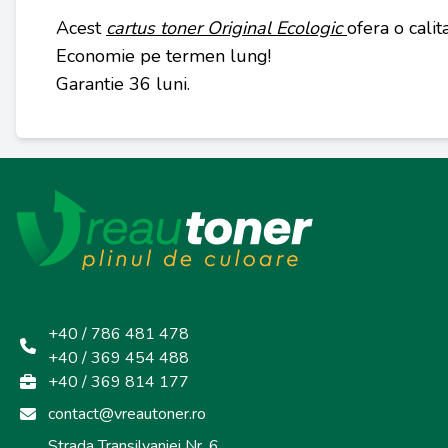
Acest
cartus toner Original Ecologic
ofera o calit
Economie pe termen lung!
Garantie 36 luni.
+40 / 786 481 478
+40 / 369 454 488
+40 / 369 814 177
contact@vreautoner.ro
Strada Transilvaniei Nr. 6,