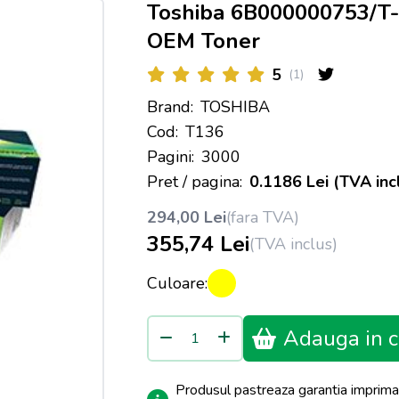
Toshiba 6B000000753/T
OEM Toner
5
(1)
Brand:
TOSHIBA
Cod:
T136
Pagini:
3000
Pret / pagina:
0.1186 Lei (TVA inc
294,00 Lei
(fara TVA)
355,74 Lei
(TVA inclus)
Culoare:
Adauga in c
Produsul pastreaza garantia imprima