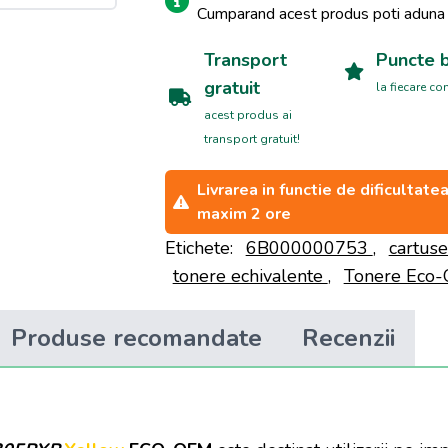
Cumparand acest produs poti adun
Transport
Puncte 
gratuit
la fiecare c
acest produs ai
transport gratuit!
Livrarea in functie de dificultat
maxim 2 ore
Etichete:
6B000000753
,
cartuse
tonere echivalente
,
Tonere Eco
Produse recomandate
Recenzii