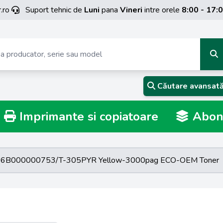
.ro
Suport tehnic de
Luni
pana
Vineri
intre orele
8:00 - 17:
Căutare avansat
Imprimante si copiatoare
Abona
a 6B000000753/T-305PYR Yellow-3000pag ECO-OEM Toner