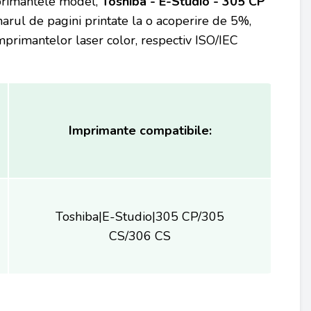
mprimantele model,
Toshiba - E-Studio - 305 CP
rul de pagini printate la o acoperire de 5%,
rimantelor laser color, respectiv ISO/IEC
Imprimante compatibile:
Toshiba|E-Studio|305 CP/305
CS/306 CS