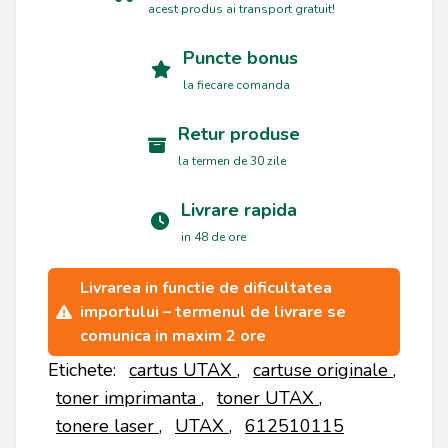
acest produs ai transport gratuit!
Puncte bonus
la fiecare comanda
Retur produse
la termen de 30 zile
Livrare rapida
in 48 de ore
Livrarea in functie de dificultatea
importului – termenul de livrare se
comunica in maxim 2 ore
Etichete:
cartus UTAX
,
cartuse originale
,
toner imprimanta
,
toner UTAX
,
tonere laser
,
UTAX
,
612510115