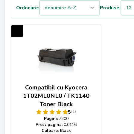
Ordonare:
Produse:
Compatibil cu Kyocera
1T02ML0NL0 / TK1140
Toner Black
(1)
5
Pagini:
7200
Pret / pagina:
0.0116
Culoare: Black