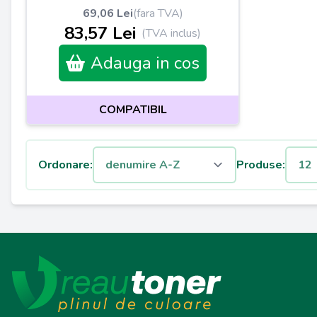
69,06 Lei
(fara TVA)
83,57 Lei
(TVA inclus)
Adauga in cos
COMPATIBIL
Ordonare:
Produse: