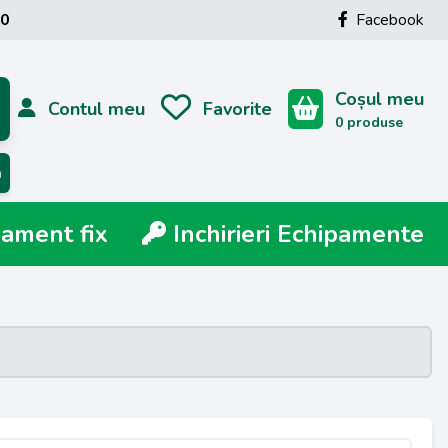
00
Facebook
Coșul meu
Contul meu
Favorite
0 produse
ă
ment fix
Inchirieri Echipamente