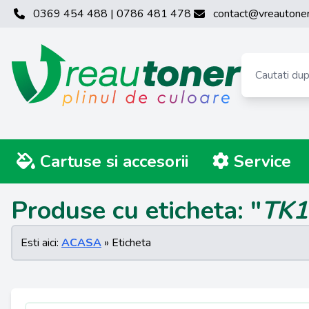
0369 454 488 | 0786 481 478
contact@vreautoner
Cartuse si accesorii
Service
Produse cu eticheta: "
TK1
Esti aici:
ACASA
» Eticheta