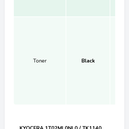
Toner
Black
KYOCERA
1T02ML0NL0
/ TK1140