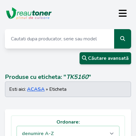
Căutare avansată
Produse cu eticheta: "
TK5160
"
Esti aici:
ACASA
» Eticheta
Ordonare: