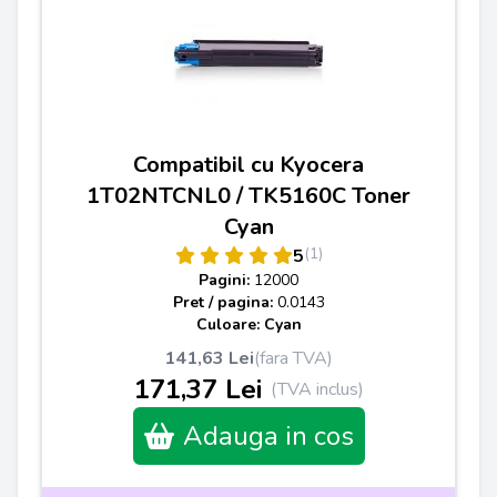
Compatibil cu Kyocera
1T02NTCNL0 / TK5160C Toner
Cyan
(1)
5
Pagini:
12000
Pret / pagina:
0.0143
Culoare: Cyan
141,63 Lei
(fara TVA)
171,37 Lei
(TVA inclus)
Adauga in cos