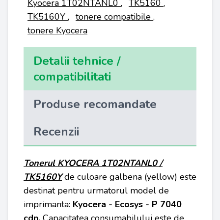
Kyocera 1T02NTANL0
,
TK5160
,
TK5160Y
,
tonere compatibile
,
tonere Kyocera
Detalii tehnice /
compatibilitati
Produse recomandate
Recenzii
Tonerul KYOCERA 1T02NTANL0 /
TK5160Y
de culoare galbena (yellow) este
destinat pentru urmatorul model de
imprimanta:
Kyocera - Ecosys - P 7040
cdn
.
Capacitatea consumabilului este de