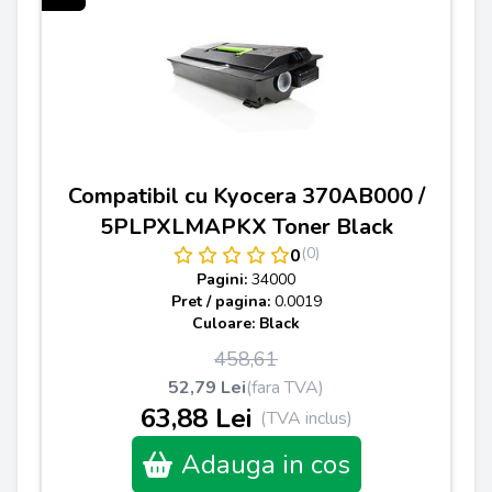
Compatibil cu Kyocera 370AB000 /
5PLPXLMAPKX Toner Black
(0)
0
Pagini:
34000
Pret / pagina:
0.0019
Culoare: Black
458,61
52,79 Lei
(fara TVA)
63,88 Lei
(TVA inclus)
Adauga in cos