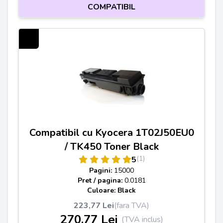
COMPATIBIL
Compatibil cu Kyocera 1T02J50EU0
/ TK450 Toner Black
(1)
5
Pagini:
15000
Pret / pagina:
0.0181
Culoare: Black
223,77 Lei
(fara TVA)
270,77 Lei
(TVA inclus)