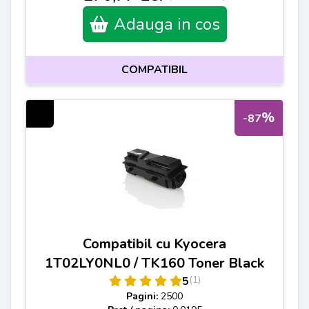
Adauga in cos
COMPATIBIL
%
-87
Compatibil cu Kyocera
1T02LY0NL0 / TK160 Toner Black
(1)
5
Pagini:
2500