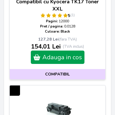
Compatibil cu Kyocera TK17 Toner
XXL
(1)
5
Pagini:
12000
Pret / pagina:
0.0128
Culoare: Black
127,28 Lei
(fara TVA)
154,01 Lei
(TVA inclus)
Adauga in cos
COMPATIBIL