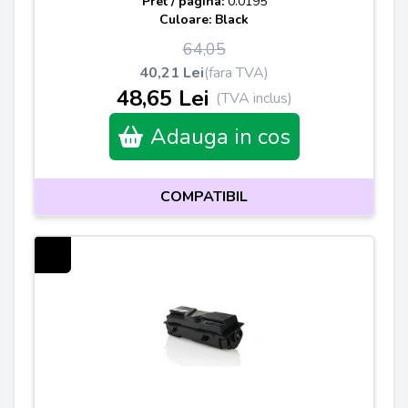
Pret / pagina:
0.0195
Culoare: Black
64,05
40,21 Lei
(fara TVA)
48,65 Lei
(TVA inclus)
Adauga in cos
COMPATIBIL