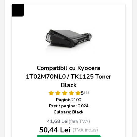
Compatibil cu Kyocera
1T02M70NL0 / TK1125 Toner
Black
(1)
5
Pagini:
2100
Pret / pagina:
0.024
Culoare: Black
41,68 Lei
(fara TVA)
50,44 Lei
(TVA inclus)