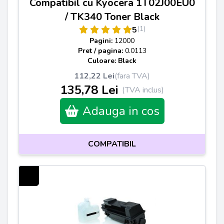
Compatibil cu Kyocera 1T02J00EU0
/ TK340 Toner Black
(1)
5
Pagini:
12000
Pret / pagina:
0.0113
Culoare: Black
112,22 Lei
(fara TVA)
135,78 Lei
(TVA inclus)
Adauga in cos
COMPATIBIL