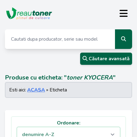
Căutare avansată
Produse cu eticheta: "
toner KYOCERA
"
Esti aici:
ACASA
» Eticheta
Ordonare: