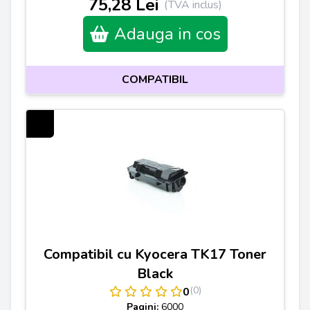
75,28 Lei
(TVA inclus)
Adauga in cos
COMPATIBIL
Compatibil cu Kyocera TK17 Toner
Black
(0)
0
Pagini:
6000