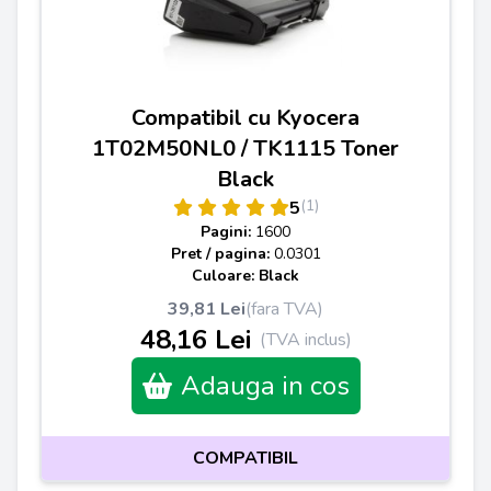
Compatibil cu Kyocera
1T02M50NL0 / TK1115 Toner
Black
(1)
5
Pagini:
1600
Pret / pagina:
0.0301
Culoare: Black
39,81 Lei
(fara TVA)
48,16 Lei
(TVA inclus)
Adauga in cos
COMPATIBIL