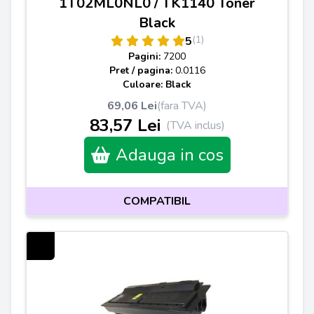
1T02ML0NL0 / TK1140 Toner
Black
(1)
5
Pagini:
7200
Pret / pagina:
0.0116
Culoare: Black
69,06 Lei
(fara TVA)
83,57 Lei
(TVA inclus)
Adauga in cos
COMPATIBIL