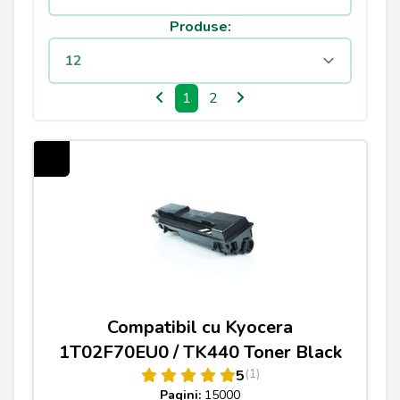
Produse:
1
2
Compatibil cu Kyocera
1T02F70EU0 / TK440 Toner Black
(1)
5
Pagini:
15000