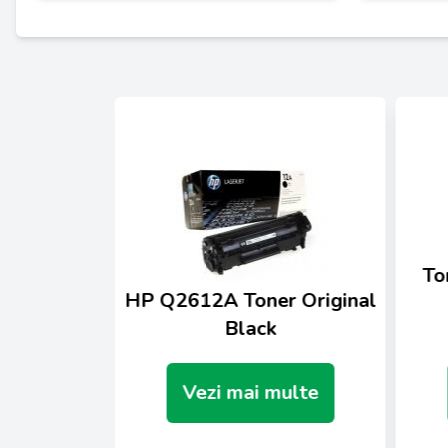
 Original
To
HP Q2612A Toner Original
K
Black
ulte
Vezi mai multe