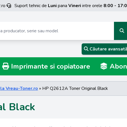
.ro
Suport tehnic de
Luni
pana
Vineri
intre orele
8:00 - 17:
Căutare avansat
Imprimante si copiatoare
Abona
 la Vreau-Toner.ro
» HP Q2612A Toner Original Black
l Black