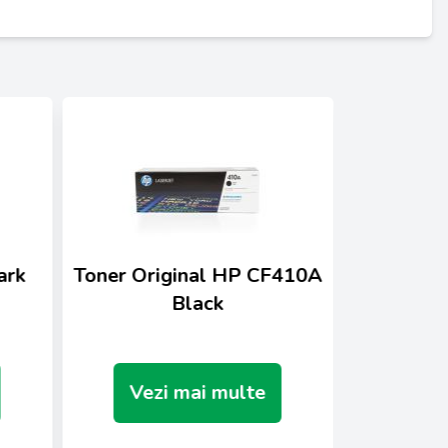
ark
Toner Original HP CF410A
Toner Ori
Black
Vezi mai multe
Vez