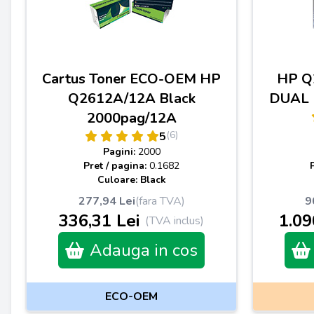
Cartus Toner ECO-OEM HP
HP Q
Q2612A/12A Black
DUAL P
2000pag/12A
(6)
5
Pagini:
2000
Pret / pagina:
0.1682
Culoare: Black
277,94 Lei
(fara TVA)
9
336,31 Lei
1.09
(TVA inclus)
Adauga in cos
ECO-OEM