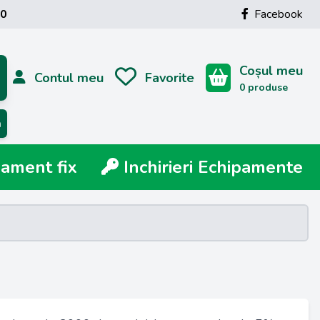
00
Facebook
Coșul meu
Contul meu
Favorite
0 produse
ă
ment fix
Inchirieri Echipamente