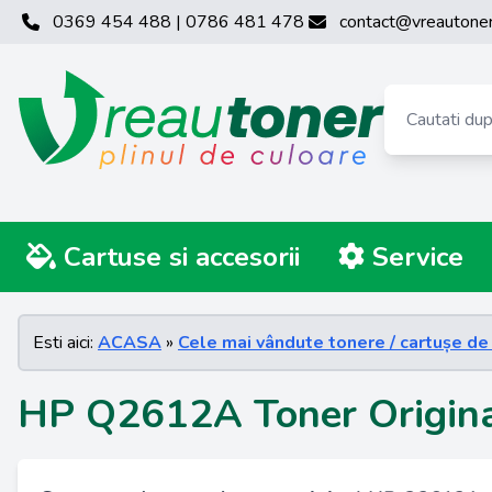
0369 454 488 | 0786 481 478
contact@vreautoner
Cartuse si accesorii
Service
Esti aici:
ACASA
»
Cele mai vândute tonere / cartușe de
HP Q2612A Toner Origina