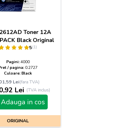
2612AD Toner 12A
ACK Black Original
(1)
5
Pagini:
4000
Pret / pagina:
0.2727
Culoare: Black
01,59 Lei
(fara TVA)
0,92 Lei
(TVA inclus)
Adauga in cos
ORIGINAL