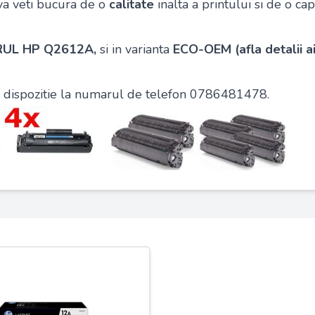
va veti bucura de o
calitate
inalta a printului si de o c
UL HP Q2612A,
si in varianta
ECO-OEM
(afla detalii ai
la dispozitie la numarul de telefon 0786481478.