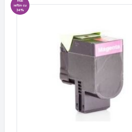
Mai
ieftin cu
34%