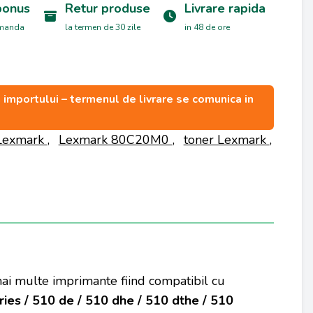
bonus
Retur produse
Livrare rapida
omanda
la termen de 30 zile
in 48 de ore
ea importului – termenul de livrare se comunica in
Lexmark
,
Lexmark 80C20M0
,
toner Lexmark
,
 mai multe imprimante fiind compatibil cu
ries / 510 de / 510 dhe / 510 dthe / 510