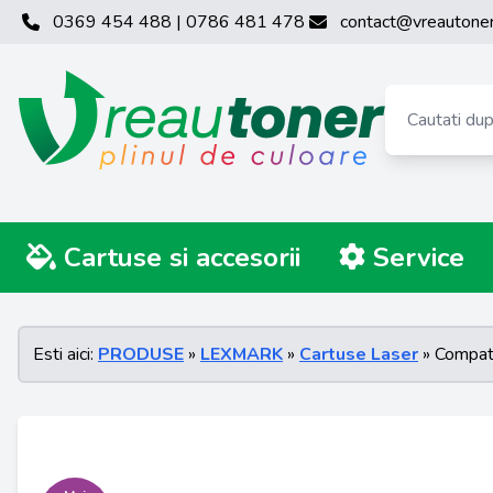
0369 454 488 | 0786 481 478
contact@vreautoner
Cartuse si accesorii
Service
Esti aici:
PRODUSE
»
LEXMARK
»
Cartuse Laser
» Compat