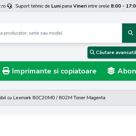
.ro
Suport tehnic de
Luni
pana
Vineri
intre orele
8:00 - 17:
Căutare avansat
Imprimante si copiatoare
Abona
ibil cu Lexmark 80C20M0 / 802M Toner Magenta