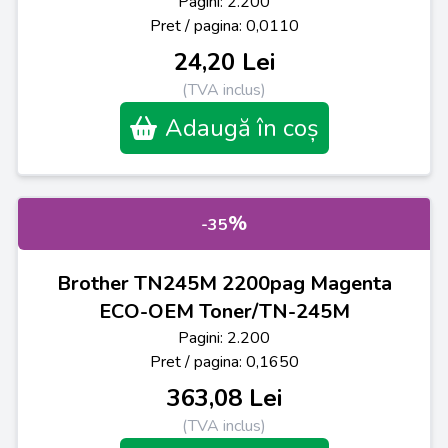
Pagini: 2.200
Pret / pagina: 0,0110
24,20 Lei
(TVA inclus)
Adaugă în coș
%
-35
Brother TN245M 2200pag Magenta
ECO-OEM Toner/TN-245M
Pagini: 2.200
Pret / pagina: 0,1650
363,08 Lei
(TVA inclus)