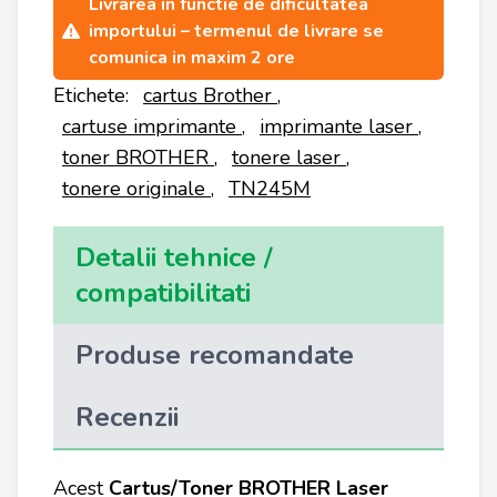
Livrarea in functie de dificultatea
importului – termenul de livrare se
comunica in maxim 2 ore
Etichete:
cartus Brother
,
cartuse imprimante
,
imprimante laser
,
toner BROTHER
,
tonere laser
,
tonere originale
,
TN245M
Detalii tehnice /
compatibilitati
Produse recomandate
Recenzii
Acest
Cartus/Toner BROTHER Laser