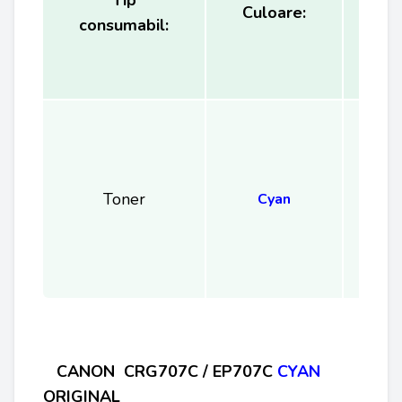
Tip
Ca
Culoare:
consumabil:
(
Toner
Cyan
CANON
CRG707C / EP707C
CYAN
ORIGINAL