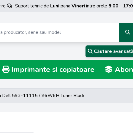
.ro
Suport tehnic de
Luni
pana
Vineri
intre orele
8:00 - 17:
Căutare avansat
Imprimante si copiatoare
Abona
cu Dell 593-11115 / 86W6H Toner Black