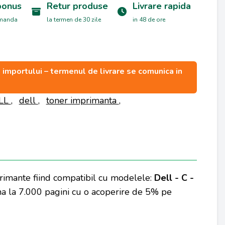
bonus
Retur produse
Livrare rapida
omanda
la termen de 30 zile
in 48 de ore
ea importului – termenul de livrare se comunica in
ELL
,
dell
,
toner imprimanta
,
rimante fiind compatibil cu modelele:
Dell - C -
na la 7.000 pagini cu o acoperire de 5% pe