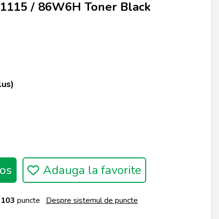
11115 / 86W6H Toner Black
lus)
os
Adauga la favorite
a
103
puncte
Despre sistemul de puncte