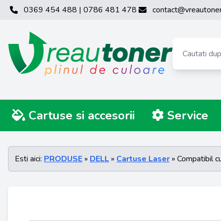
0369 454 488 | 0786 481 478
contact@vreautoner
Cartuse si accesorii
Service
Esti aici:
PRODUSE
»
DELL
»
Cartuse Laser
» Compatibil 