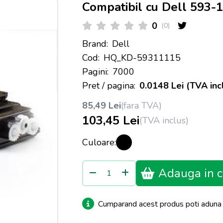
Compatibil cu Dell 593-
0
(0)
Brand:
Dell
Cod:
HQ_KD-59311115
Pagini:
7000
Pret / pagina:
0.0148 Lei (TVA inc
85,49 Lei
(fara TVA)
103,45 Lei
(TVA inclus)
Culoare:
Adauga in c
Cumparand acest produs poti adun