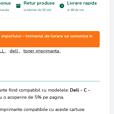
bonus
Retur produse
Livrare rapida
omanda
la termen de 30 zile
in 48 de ore
ea importului – termenul de livrare se comunica in
ELL
,
dell
,
toner imprimanta
,
ante fiind compatibil cu modelele:
Dell - C -
cu o acoperire de 5% pe pagina.
 imprimante compatibile cu aceste cartuse.