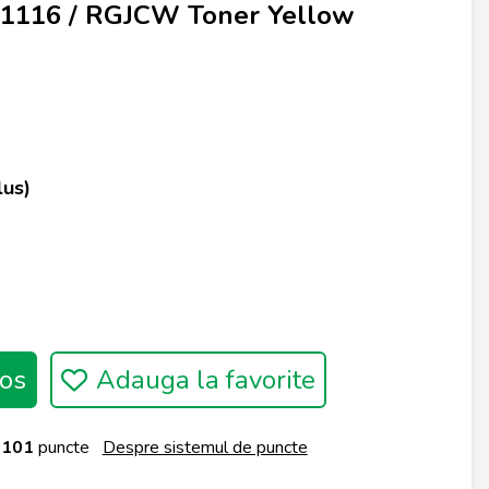
-11116 / RGJCW Toner Yellow
lus)
os
Adauga la favorite
a
101
puncte
Despre sistemul de puncte