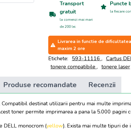
Transport
Puncte 
gratuit
la fiecare c
la comenzi mai mari
de 200 lei.
Livrarea in functie de dificultat
maxim 2 ore
Etichete:
593-11116
,
Cartus D
tonere compatibile
,
tonere laser
Produse recomandate
Recenzii
 Compatibil destinat utilizarii pentru mai multe imprim
Acest toner permite imprimarea a pana la 5.000 pagini 
te DELL
monocrom (
yellow
). Exista mai multe tipuri de