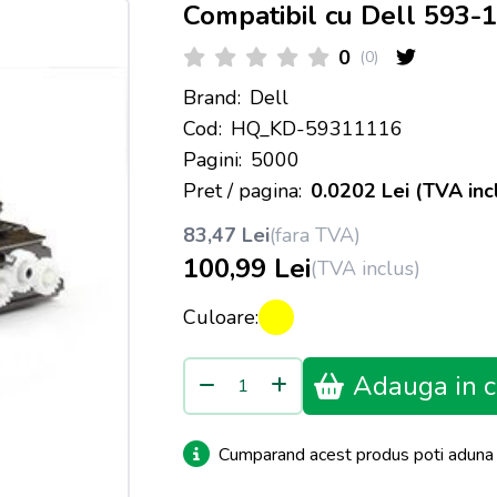
Compatibil cu Dell 593
0
(0)
Brand:
Dell
Cod:
HQ_KD-59311116
Pagini:
5000
Pret / pagina:
0.0202 Lei (TVA inc
83,47 Lei
(fara TVA)
100,99 Lei
(TVA inclus)
Culoare:
Adauga in c
Cumparand acest produs poti adun