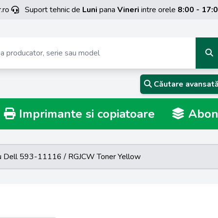
.ro
Suport tehnic de
Luni
pana
Vineri
intre orele
8:00 - 17:
Căutare avansat
Imprimante si copiatoare
Abona
cu Dell 593-11116 / RGJCW Toner Yellow