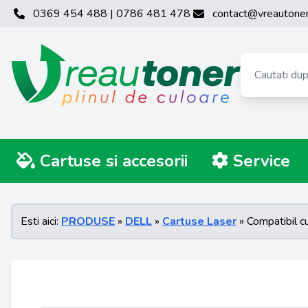
0369 454 488 | 0786 481 478
contact@vreautoner
Cartuse si accesorii
Service
Esti aici:
PRODUSE
»
DELL
»
Cartuse Laser
» Compatibil 