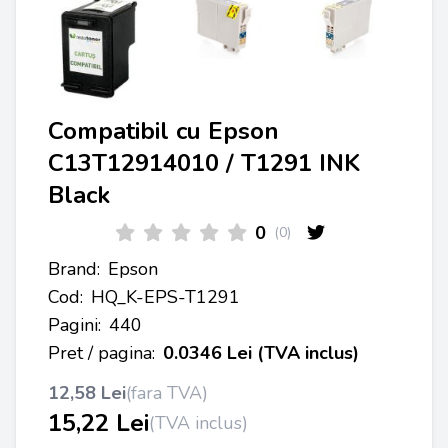
Compatibil cu Epson
C13T12914010 / T1291 INK
Black
0
(0)
Brand:
Epson
Cod:
HQ_K-EPS-T1291
Pagini:
440
Pret / pagina:
0.0346 Lei (TVA inclus)
12,58 Lei
(fara TVA)
15,22 Lei
(TVA inclus)