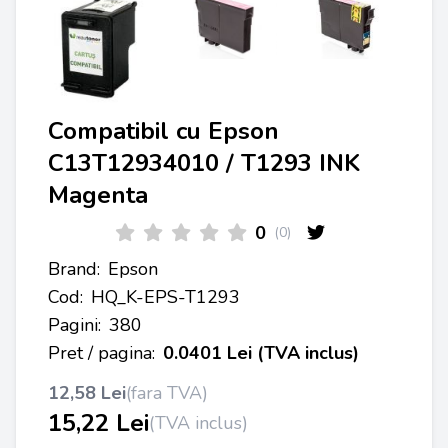
Compatibil cu Epson
C13T12934010 / T1293 INK
Magenta
0
(0)
Brand:
Epson
Cod:
HQ_K-EPS-T1293
Pagini:
380
Pret / pagina:
0.0401 Lei (TVA inclus)
12,58 Lei
(fara TVA)
15,22 Lei
(TVA inclus)