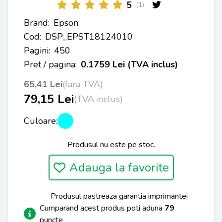
5
(1)
Brand:
Epson
Cod:
DSP_EPST18124010
Pagini:
450
Pret / pagina:
0.1759 Lei (TVA inclus)
65,41 Lei
(fara TVA)
79,15 Lei
(TVA inclus)
Culoare:
Produsul nu este pe stoc.
Adauga la favorite
Produsul pastreaza garantia imprimantei
Cumparand acest produs poti aduna
79
puncte