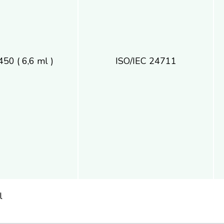
450 ( 6,6 ml )
ISO/IEC 24711
l