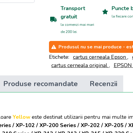
Transport
Puncte 
gratuit
la fiecare c
la comenzi mai mari
de 200 lei.
Produsul nu se mai produce - est
Etichete:
cartus cerneala Epson
,
cartus cerneala original
,
EPSO
Produse recomandate
Recenzii
loare
Yellow
este destinat utilizarii pentru mai multe 
ies / XP-102 / XP-200 Series / XP-202 / XP-205 / X