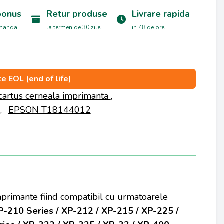
bonus
Retur produse
Livrare rapida
omanda
la termen de 30 zile
in 48 de ore
e EOL (end of life)
cartus cerneala imprimanta
,
N
,
EPSON T18144012
imprimante fiind compatibil cu urmatoarele
P-210 Series / XP-212 / XP-215 / XP-225 /