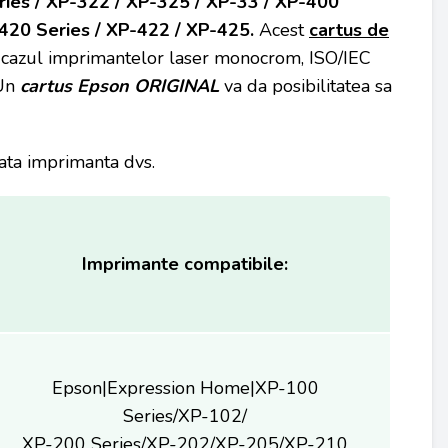
ries / XP-322 / XP-325 / XP-33 / XP-400
420 Series / XP-422 / XP-425.
Acest
cartus de
cazul imprimantelor laser monocrom, ISO/IEC
 Un
cartus Epson ORIGINAL
va da posibilitatea sa
tata imprimanta dvs.
Imprimante compatibile:
Epson|Expression Home|XP-100
Series/XP-102/
XP-200 Series/XP-202/XP-205/XP-210