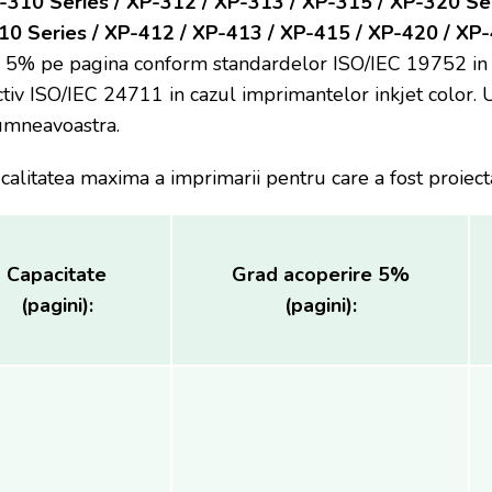
-310 Series / XP-312 / XP-313 / XP-315 / XP-320 Se
0 Series / XP-412 / XP-413 / XP-415 / XP-420 / XP-
 5% pe pagina conform standardelor ISO/IEC 19752 in 
ctiv ISO/IEC 24711 in cazul imprimantelor inkjet color.
dumneavoastra.
 calitatea maxima a imprimarii pentru care a fost proiec
Capacitate
Grad acoperire 5%
(pagini):
(pagini):