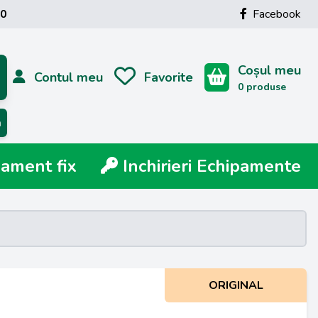
00
Facebook
Coșul meu
Contul meu
Favorite
0 produse
ă
ment fix
Inchirieri Echipamente
ORIGINAL