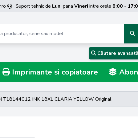
.ro
Suport tehnic de
Luni
pana
Vineri
intre orele
8:00 - 17:
Căutare avansat
Imprimante si copiatoare
Abona
 T18144012 INK 18XL CLARIA YELLOW Original