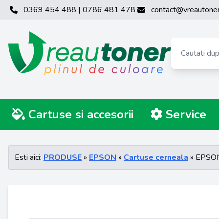
0369 454 488 | 0786 481 478
contact@vreautoner
Cartuse si accesorii
Service
Esti aici:
PRODUSE
»
EPSON
»
Cartuse cerneala
» EPSON