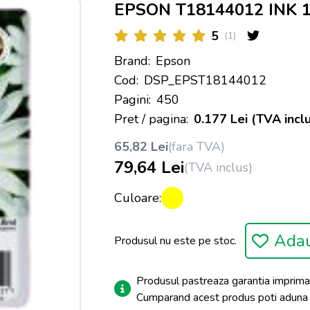
EPSON T18144012 INK 1
5
(1)
Brand:
Epson
Cod:
DSP_EPST18144012
Pagini:
450
Pret / pagina:
0.177 Lei (TVA inclu
65,82 Lei
(fara TVA)
79,64 Lei
(TVA inclus)
Culoare:
Adau
Produsul nu este pe stoc.
Produsul pastreaza garantia imprima
Cumparand acest produs poti adun