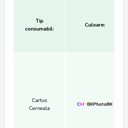
Tip
Culoare:
consumabil:
Cartus
C
M
Y
BKPhotoBK
Cerneala