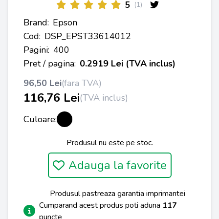
5
(1)
Brand:
Epson
Cod:
DSP_EPST33614012
Pagini:
400
Pret / pagina:
0.2919 Lei (TVA inclus)
96,50 Lei
(fara TVA)
116,76 Lei
(TVA inclus)
Culoare:
Produsul nu este pe stoc.
Adauga la favorite
Produsul pastreaza garantia imprimantei
Cumparand acest produs poti aduna
117
puncte