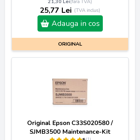
21,30 Lei
(fara TVA)
25,77 Lei
(TVA inclus)
Adauga in cos
ORIGINAL
Original Epson C33S020580 /
SJMB3500 Maintenance-Kit
(1)