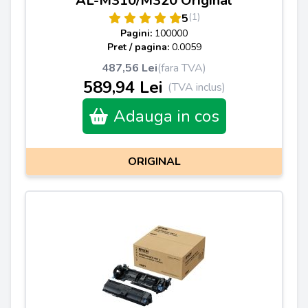
AL-M310/M320 Original
(1)
5
Pagini:
100000
Pret / pagina:
0.0059
487,56 Lei
(fara TVA)
589,94 Lei
(TVA inclus)
Adauga in cos
ORIGINAL