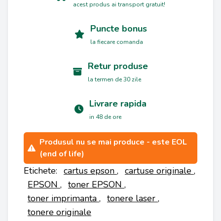
acest produs ai transport gratuit!
Puncte bonus
la fiecare comanda
Retur produse
la termen de 30 zile
Livrare rapida
in 48 de ore
Produsul nu se mai produce - este EOL
(end of life)
Etichete:
cartus epson
,
cartuse originale
,
EPSON
,
toner EPSON
,
toner imprimanta
,
tonere laser
,
tonere originale