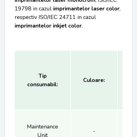
imprimantelor laser monocrom
, ISO/IEC
19798 in cazul
imprimantelor laser color
,
respectiv ISO/IEC 24711 in cazul
imprimantelor inkjet color
.
Tip
Ca
Culoare:
consumabil:
(
Maintenance
-
2
Unit