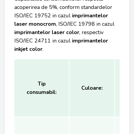
acoperirea de 5%, conform standardelor
ISO/IEC 19752 in cazul
imprimantelor
laser monocrom
, ISO/IEC 19798 in cazul
imprimantelor laser color
, respectiv
ISO/IEC 24711 in cazul
imprimantelor
inkjet color
.
Tip
Ca
Culoare:
consumabil:
(