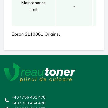
Maintenance
-
1
Unit
Epson S110081 Original
+40 / 786 481 478
+40 / 369 454 488