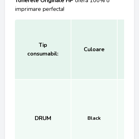
Tonerele Originale HP
ofera 100% o
imprimare perfecta!
Tip
Cap
Culoare
consumabil:
(
DRUM
6
Black