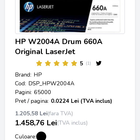
HP W2004A Drum 660A
Original LaserJet
5
(1)
Brand:
HP
Cod:
DSP_HPW2004A
Pagini:
65000
Pret / pagina:
0.0224 Lei (TVA inclus)
1.205,58 Lei
(fara TVA)
1.458,76 Lei
(TVA inclus)
Culoare: