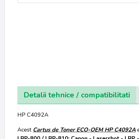
Detalii tehnice / compatibilitati
HP C4092A
Acest
Cartus de Toner
ECO-OEM
HP
C4092A
LBP-800 / LBP-810; Canon - Lasershot - LBP - 