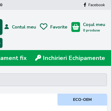
00
Facebook
Coșul meu
Contul meu
Favorite
0 produse
ă
ment fix
Inchirieri Echipamente
ECO-OEM