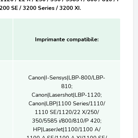
200 SE / 3200 Series / 3200 XI.
Imprimante compatibile:
Canon|I-Sensys|LBP-800/LBP-
810;
Canon|Lasershot|LBP-1120;
Canon|LBP|1100 Series/1110/
1110 SE/1120/22 X/250/
350/5585 i/800/810/P 420;
HP|LaserJet|1100/1100 A/