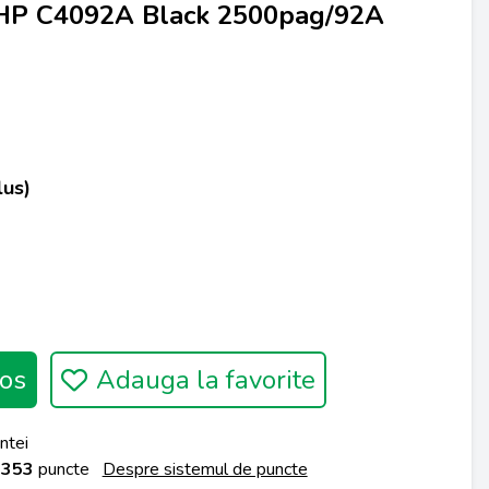
HP C4092A Black 2500pag/92A
lus)
os
Adauga la favorite
ntei
a
353
puncte
Despre sistemul de puncte