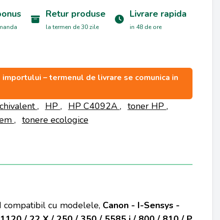
bonus
Retur produse
Livrare rapida
omanda
la termen de 30 zile
in 48 de ore
ea importului – termenul de livrare se comunica in
chivalent
,
HP
,
HP C4092A
,
toner HP
,
Oem
,
tonere ecologice
nd compatibil cu modelele,
Canon - I-Sensys -
20 / 22 X / 250 / 350 / 5585 i / 800 / 810 / P