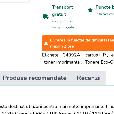
Transport
Puncte 
gratuit
la fiecare c
acest produs ai
transport gratuit!
Livrarea in functie de dificultat
maxim 2 ore
Etichete:
C4092A
,
cartus HP
,
e
toner imprimanta
,
Tonere Eco-
Produse recomandate
Recenzii
este destinat utilizarii pentru mai multe imprimante fii
1120; Canon - LBP - 1100 Series / 1110 / 1110 SE / 11