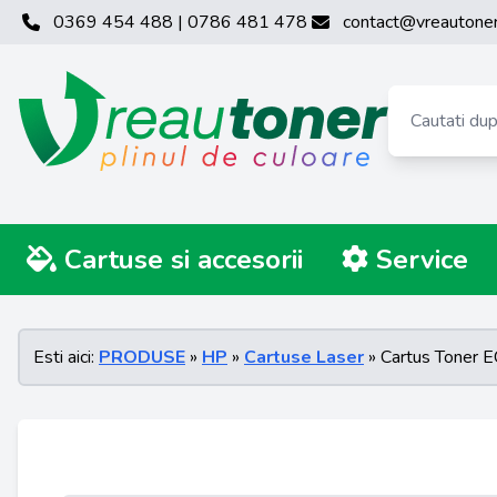
0369 454 488 | 0786 481 478
contact@vreautoner
Cartuse si accesorii
Service
Esti aici:
PRODUSE
»
HP
»
Cartuse Laser
» Cartus Toner