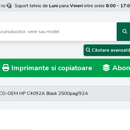
.ro
Suport tehnic de
Luni
pana
Vineri
intre orele
8:00 - 17:
Căutare avansat
Imprimante si copiatoare
Abona
 ECO-OEM HP C4092A Black 2500pag/92A