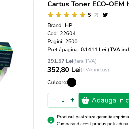
Cartus Toner ECO-OEM 
5
(2)
Brand:
HP
Cod:
22604
Pagini:
2500
Pret / pagina:
0.1411 Lei (TVA inc
291,57 Lei
(fara TVA)
352,80 Lei
(TVA inclus)
Culoare:
Adauga in c
Produsul pastreaza garantia imprima
Cumparand acest produs poti adun