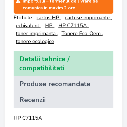
importului – termenul de livrare se
comunica in maxim 2 ore
Etichete:
cartus HP
,
cartuse imprimante
,
echivalent
,
HP
,
HP C7115A
,
toner imprimanta
,
Tonere Eco-Oem
,
tonere ecologice
Detalii tehnice /
compatibilitati
Produse recomandate
Recenzii
HP C7115A