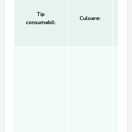
Tip
Ca
Culoare:
consumabil:
(