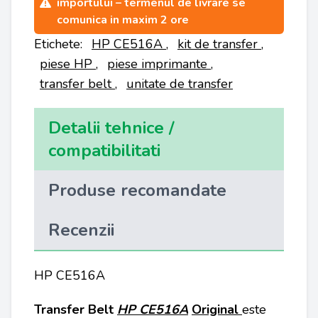
importului – termenul de livrare se
comunica in maxim 2 ore
Etichete:
HP CE516A
,
kit de transfer
,
piese HP
,
piese imprimante
,
transfer belt
,
unitate de transfer
Detalii tehnice /
compatibilitati
Produse recomandate
Recenzii
HP CE516A
Transfer Belt
HP CE516A
Original
este