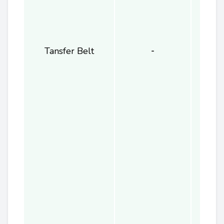
Tansfer Belt
1
-