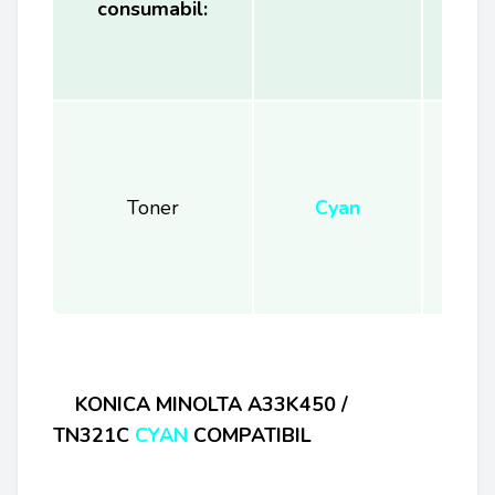
consumabil:
(
Toner
Cyan
KONICA MINOLTA A33K450 /
TN321C
CYAN
COMPATIBIL