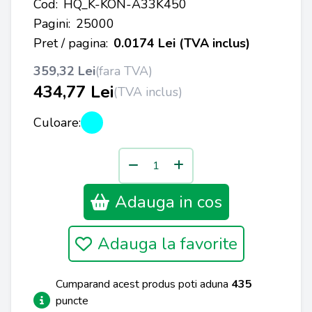
Cod:
HQ_K-KON-A33K450
Pagini:
25000
Pret / pagina:
0.0174 Lei (TVA inclus)
359,32 Lei
(fara TVA)
434,77 Lei
(TVA inclus)
Culoare:
Adauga in cos
Adauga la favorite
Cumparand acest produs poti aduna
435
puncte