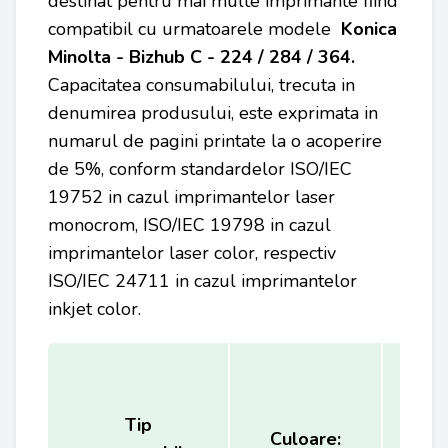
destinat pentru mai multe imprimante fiind
compatibil cu urmatoarele modele
Konica
Minolta -
Bizhub C - 224 / 284 / 364.
Capacitatea consumabilului, trecuta in
denumirea produsului, este exprimata in
numarul de pagini printate la o acoperire
de 5%, conform standardelor ISO/IEC
19752 in cazul imprimantelor laser
monocrom, ISO/IEC 19798 in cazul
imprimantelor laser color, respectiv
ISO/IEC 24711 in cazul imprimantelor
inkjet color.
Tip
Ca
Culoare: