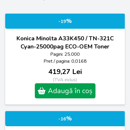
%
-19
Konica Minolta A33K450 / TN-321C
Cyan-25000pag ECO-OEM Toner
Pagini: 25.000
Pret / pagina: 0,0168
419,27 Lei
(TVA inclus)
Adaugă în coș
%
-16