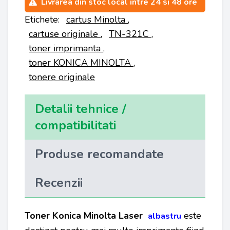
Livrarea din stoc local intre 24 si 48 ore
Etichete:
cartus Minolta
,
cartuse originale
,
TN-321C
,
toner imprimanta
,
toner KONICA MINOLTA
,
tonere originale
Detalii tehnice /
compatibilitati
Produse recomandate
Recenzii
Toner Konica Minolta Laser
este
albastru