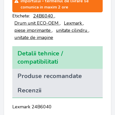
importului – termenul de livrare se
comunica in maxim 2 ore
Etichete:
24B6040
,
Drum unit ECO-OEM
,
Lexmark
,
piese imprimante
,
unitate cilindru
,
unitate de imagine
Detalii tehnice /
compatibilitati
Produse recomandate
Recenzii
Lexmark 24B6040