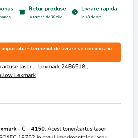
bonus
Retur produse
Livrare rapida
omanda
la termen de 30 zile
in 48 de ore
ea importului – termenul de livrare se comunica in
cartuse laser
,
Lexmark 24B6518
,
ellow Lexmark
xmark - C - 4150.
Acest toner/cartus laser
SO/IEC 19752 in cazul imprimantelor laser