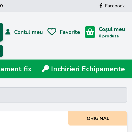
00
Facebook
Coșul meu
Contul meu
Favorite
0 produse
ă
ment fix
Inchirieri Echipamente
ORIGINAL