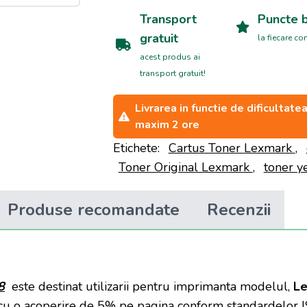
Transport
Puncte 
gratuit
la fiecare c
acest produs ai
transport gratuit!
Livrarea in functie de dificultat
maxim 2 ore
Etichete:
Cartus Toner Lexmark
,
Toner Original Lexmark
,
toner y
Produse recomandate
Recenzii
8
este destinat utilizarii pentru imprimanta modelul,
Le
cu o acoperire de 5% pe pagina conform standardelor I