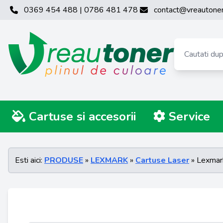
0369 454 488 | 0786 481 478
contact@vreautoner
Cartuse si accesorii
Service
Esti aici:
PRODUSE
»
LEXMARK
»
Cartuse Laser
» Lexmar