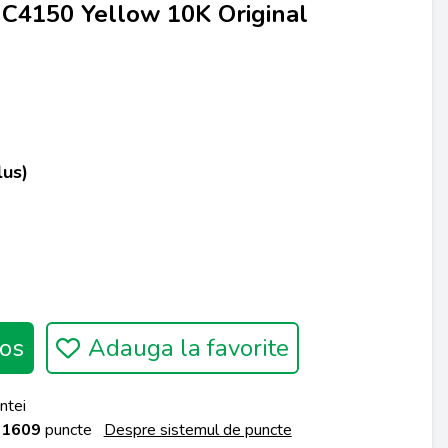
C4150 Yellow 10K Original
lus)
os
Adauga la favorite
ntei
a
1609
puncte
Despre sistemul de puncte