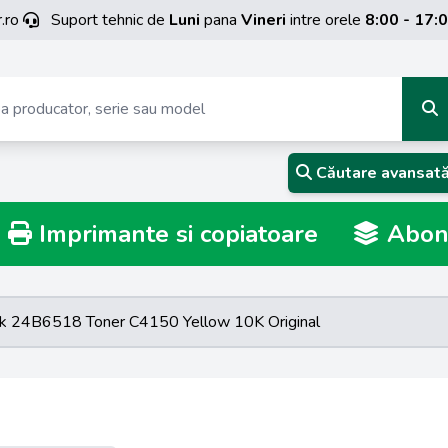
.ro
Suport tehnic de
Luni
pana
Vineri
intre orele
8:00 - 17:
Căutare avansat
Imprimante si copiatoare
Abona
k 24B6518 Toner C4150 Yellow 10K Original