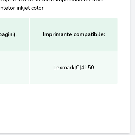
elor inkjet color.
agini):
Imprimante compatibile:
Lexmark|C|4150