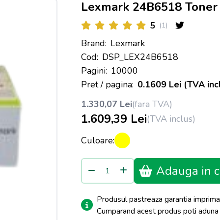
Lexmark 24B6518 Toner 
5
(1)
Brand:
Lexmark
Cod:
DSP_LEX24B6518
Pagini:
10000
Pret / pagina:
0.1609 Lei (TVA inc
1.330,07 Lei
(fara TVA)
1.609,39 Lei
(TVA inclus)
Culoare:
Adauga in c
Produsul pastreaza garantia imprima
Cumparand acest produs poti adun