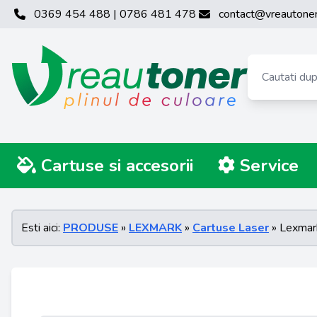
0369 454 488 | 0786 481 478
contact@vreautoner
Cartuse si accesorii
Service
Esti aici:
PRODUSE
»
LEXMARK
»
Cartuse Laser
» Lexmar