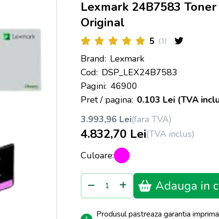
Lexmark 24B7583 Toner
Original
5
(1)
Brand:
Lexmark
Cod:
DSP_LEX24B7583
Pagini:
46900
Pret / pagina:
0.103 Lei (TVA inclu
3.993,96 Lei
(fara TVA)
4.832,70 Lei
(TVA inclus)
Culoare:
Adauga in c
Produsul pastreaza garantia imprima