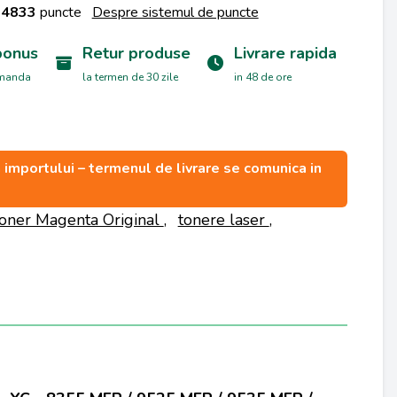
a
4833
puncte
Despre sistemul de puncte
bonus
Retur produse
Livrare rapida
omanda
la termen de 30 zile
in 48 de ore
ea importului – termenul de livrare se comunica in
oner Magenta Original
,
tonere laser
,