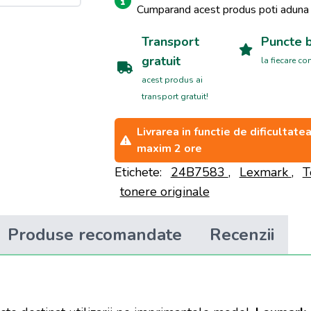
Cumparand acest produs poti adun
Transport
Puncte 
gratuit
la fiecare c
acest produs ai
transport gratuit!
Livrarea in functie de dificultat
maxim 2 ore
Etichete:
24B7583
,
Lexmark
,
T
tonere originale
Produse recomandate
Recenzii