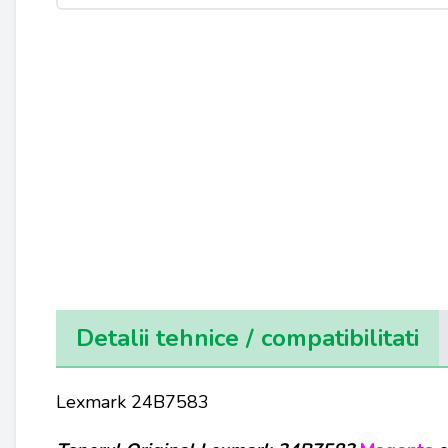
Detalii tehnice / compatibilitati
Lexmark 24B7583