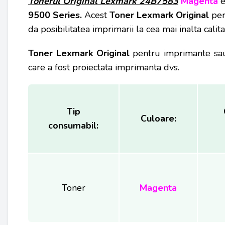
Tonerul Original Lexmark 24B7583
Magenta
e
9500 Series.
Acest
Toner Lexmark Original
per
da posibilitatea imprimarii la cea mai inalta cal
Toner Lexmark
Original
pentru imprimante sau 
care a fost proiectata imprimanta dvs.
Tip
Culoare:
consumabil:
Toner
Magenta