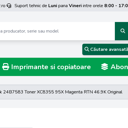
.ro
Suport tehnic de
Luni
pana
Vineri
intre orele
8:00 - 17:
Căutare avansat
Imprimante si copiatoare
Abona
k 24B7583 Toner XC8355 95X Magenta RTN 46.9K Original