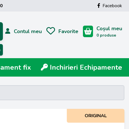
00
Facebook
Coșul meu
Contul meu
Favorite
0 produse
ă
ment fix
Inchirieri Echipamente
ORIGINAL