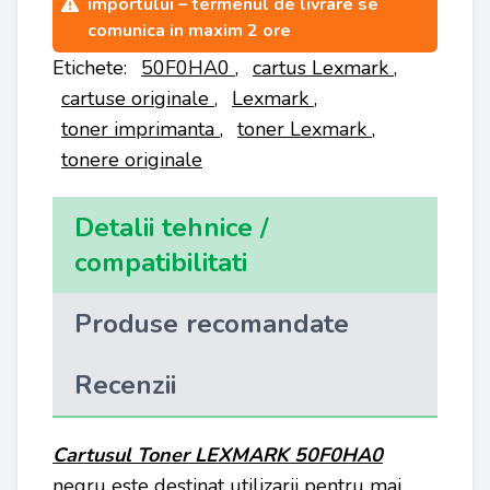
importului – termenul de livrare se
comunica in maxim 2 ore
Etichete:
50F0HA0
,
cartus Lexmark
,
cartuse originale
,
Lexmark
,
toner imprimanta
,
toner Lexmark
,
tonere originale
Detalii tehnice /
compatibilitati
Produse recomandate
Recenzii
Cartusul Toner LEXMARK 50F0HA0
negru este destinat utilizarii pentru mai