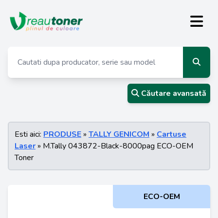
Căutare avansată
Esti aici:
PRODUSE
»
TALLY GENICOM
»
Cartuse
Laser
» M.Tally 043872-Black-8000pag ECO-OEM
Toner
ECO-OEM