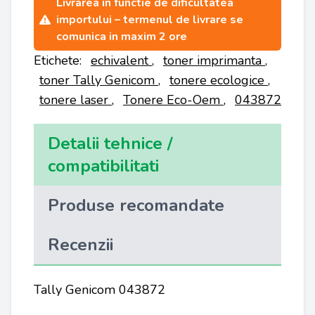
Livrarea in functie de dificultatea
importului – termenul de livrare se
comunica in maxim 2 ore
Etichete:
echivalent
,
toner imprimanta
,
toner Tally Genicom
,
tonere ecologice
,
tonere laser
,
Tonere Eco-Oem
,
043872
Detalii tehnice /
compatibilitati
Produse recomandate
Recenzii
Tally Genicom 043872