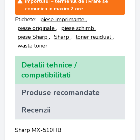
importului – termenul de livrare se
comunica in maxim 2 ore
Etichete:
piese imprimante
,
piese originale
,
piese schimb
,
piese Sharp
,
Sharp
,
toner rezidual
,
waste toner
Detalii tehnice /
compatibilitati
Produse recomandate
Recenzii
Sharp MX-510HB