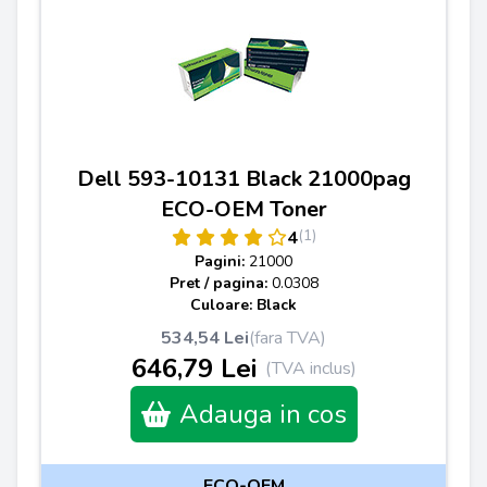
Dell 593-10131 Black 21000pag
ECO-OEM Toner
(1)
4
Pagini:
21000
Pret / pagina:
0.0308
Culoare: Black
534,54 Lei
(fara TVA)
646,79 Lei
(TVA inclus)
Adauga in cos
ECO-OEM