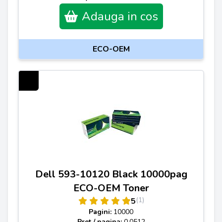
Adauga in cos
ECO-OEM
Dell 593-10120 Black 10000pag
ECO-OEM Toner
(1)
5
Pagini:
10000
Pret / pagina:
0.0512