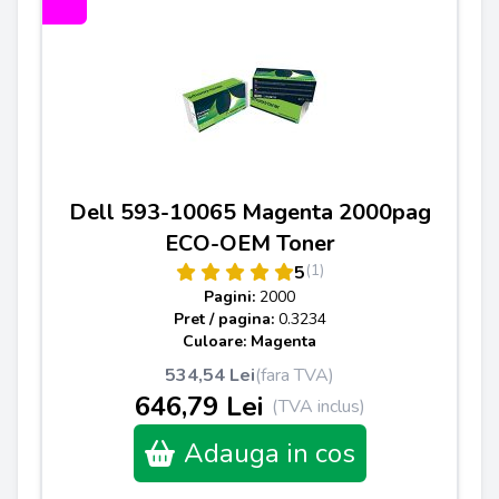
Dell 593-10065 Magenta 2000pag
ECO-OEM Toner
(1)
5
Pagini:
2000
Pret / pagina:
0.3234
Culoare: Magenta
534,54 Lei
(fara TVA)
646,79 Lei
(TVA inclus)
Adauga in cos