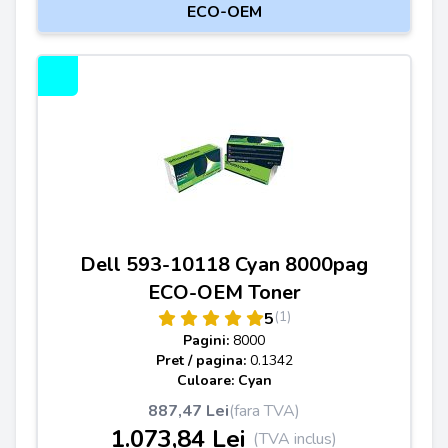
ECO-OEM
Dell 593-10118 Cyan 8000pag
ECO-OEM Toner
(1)
5
Pagini:
8000
Pret / pagina:
0.1342
Culoare: Cyan
887,47 Lei
(fara TVA)
1.073,84 Lei
(TVA inclus)