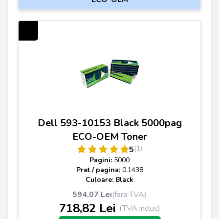
Dell 593-10153 Black 5000pag
ECO-OEM Toner
(1)
5
Pagini:
5000
Pret / pagina:
0.1438
Culoare: Black
594,07 Lei
(fara TVA)
718,82 Lei
(TVA inclus)