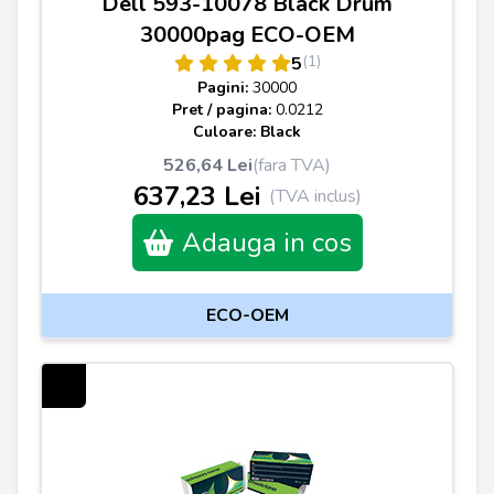
Dell 593-10078 Black Drum
30000pag ECO-OEM
(1)
5
Pagini:
30000
Pret / pagina:
0.0212
Culoare: Black
526,64 Lei
(fara TVA)
637,23 Lei
(TVA inclus)
Adauga in cos
ECO-OEM