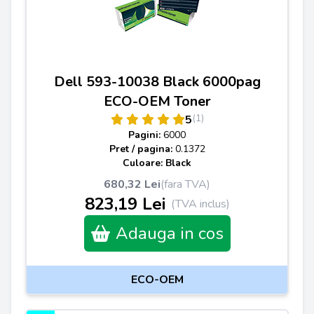
Dell 593-10038 Black 6000pag
ECO-OEM Toner
(1)
5
Pagini:
6000
Pret / pagina:
0.1372
Culoare: Black
680,32 Lei
(fara TVA)
823,19 Lei
(TVA inclus)
Adauga in cos
ECO-OEM