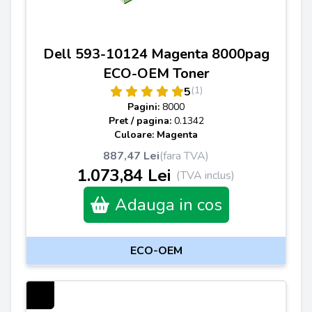
Dell 593-10124 Magenta 8000pag
ECO-OEM Toner
(1)
5
Pagini:
8000
Pret / pagina:
0.1342
Culoare: Magenta
887,47 Lei
(fara TVA)
1.073,84 Lei
(TVA inclus)
Adauga in cos
ECO-OEM