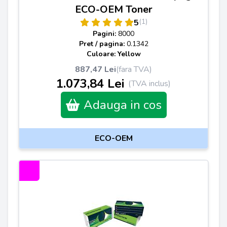
ECO-OEM Toner
(1)
5
Pagini:
8000
Pret / pagina:
0.1342
Culoare: Yellow
887,47 Lei
(fara TVA)
1.073,84 Lei
(TVA inclus)
Adauga in cos
ECO-OEM