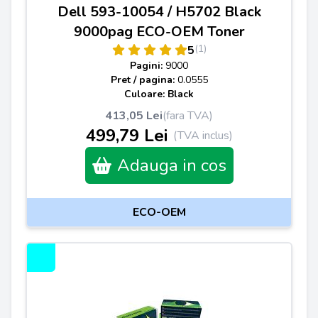
Dell 593-10054 / H5702 Black
9000pag ECO-OEM Toner
(1)
5
Pagini:
9000
Pret / pagina:
0.0555
Culoare: Black
413,05 Lei
(fara TVA)
499,79 Lei
(TVA inclus)
Adauga in cos
ECO-OEM