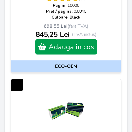
Pagini:
10000
Pret / pagina:
0.0845
Culoare: Black
698,55 Lei
(fara TVA)
845,25 Lei
(TVA inclus)
Adauga in cos
ECO-OEM