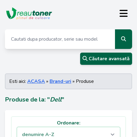
Căutare avansată
Esti aici:
ACASA
»
Brand-uri
» Produse
Produse de la: "
Dell
"
Ordonare: