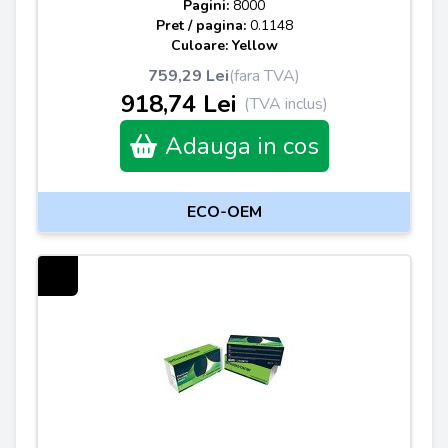
Pagini:
8000
Pret / pagina:
0.1148
Culoare: Yellow
759,29 Lei
(fara TVA)
918,74 Lei
(TVA inclus)
Adauga in cos
ECO-OEM