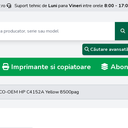
.ro
Suport tehnic de
Luni
pana
Vineri
intre orele
8:00 - 17:
Căutare avansat
Imprimante si copiatoare
Abona
 ECO-OEM HP C4152A Yellow 8500pag