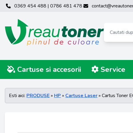
0369 454 488 | 0786 481 478
contact@vreautoner
Cartuse si accesorii
Service
Esti aici:
PRODUSE
»
HP
»
Cartuse Laser
» Cartus Toner