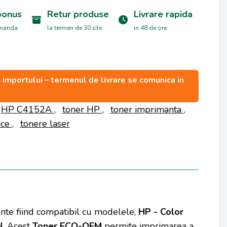
bonus
Retur produse
Livrare rapida
omanda
la termen de 30 zile
in 48 de ore
ea importului – termenul de livrare se comunica in
HP C4152A
,
toner HP
,
toner imprimanta
,
ice
,
tonere laser
ante fiind compatibil cu modelele,
HP - Color
N.
Acest
Toner ECO-OEM
permite imprimarea a