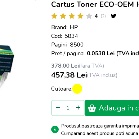
Cartus Toner ECO-OEM 
4
(2)
Brand:
HP
Cod:
5834
Pagini:
8500
Pret / pagina:
0.0538 Lei (TVA inc
378,00 Lei
(fara TVA)
457,38 Lei
(TVA inclus)
Culoare:
Adauga in c
Produsul pastreaza garantia imprima
Cumparand acest produs poti adun