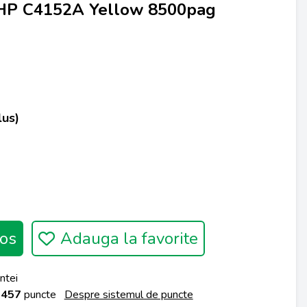
HP C4152A Yellow 8500pag
lus)
os
Adauga la favorite
ntei
a
457
puncte
Despre sistemul de puncte