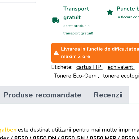
Transport
Puncte 
gratuit
la fiecare c
acest produs ai
transport gratuit!
Livrarea in functie de dificultat
maxim 2 ore
Etichete:
cartus HP
,
echivalent
,
Tonere Eco-Oem
,
tonere ecolog
Produse recomandate
Recenzii
galben
este destinat utilizarii pentru mai multe imprim
ries / 8550 / 8550 DN / 8550 GN / 8550 MFP / 8550 