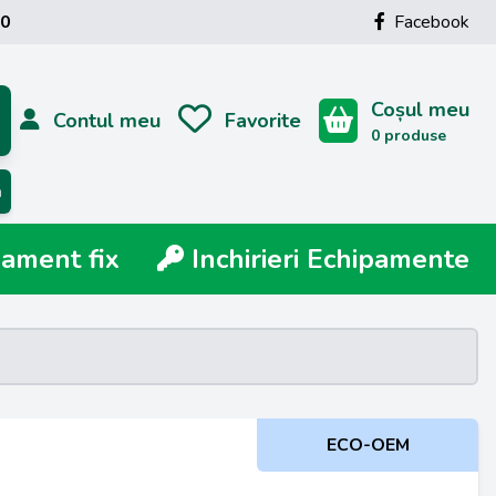
00
Facebook
Coșul meu
Contul meu
Favorite
0 produse
ă
ment fix
Inchirieri Echipamente
ECO-OEM