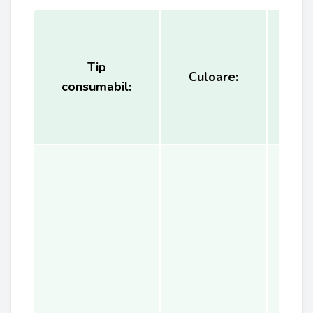
Tip
Ca
Culoare:
consumabil:
(