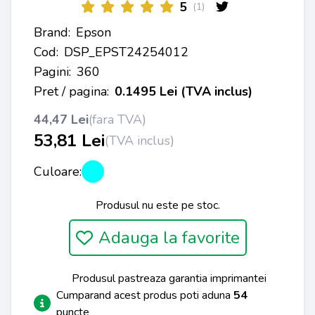
5
(1)
Brand:
Epson
Cod:
DSP_EPST24254012
Pagini:
360
Pret / pagina:
0.1495 Lei (TVA inclus)
44,47 Lei
(fara TVA)
53,81 Lei
(TVA inclus)
Culoare:
Produsul nu este pe stoc.
Adauga la favorite
Produsul pastreaza garantia imprimantei
Cumparand acest produs poti aduna
54
puncte