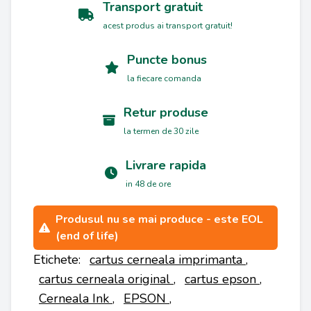
Transport gratuit
acest produs ai transport gratuit!
Puncte bonus
la fiecare comanda
Retur produse
la termen de 30 zile
Livrare rapida
in 48 de ore
Produsul nu se mai produce - este EOL
(end of life)
Etichete:
cartus cerneala imprimanta
,
cartus cerneala original
,
cartus epson
,
Cerneala Ink
,
EPSON
,