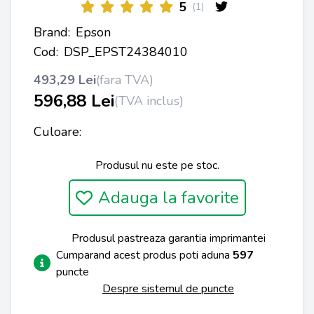
5
(1)
Brand:
Epson
Cod:
DSP_EPST24384010
493,29 Lei
(fara TVA)
596,88 Lei
(TVA inclus)
Culoare:
Produsul nu este pe stoc.
Adauga la favorite
Produsul pastreaza garantia imprimantei
Cumparand acest produs poti aduna
597
puncte
Despre sistemul de puncte