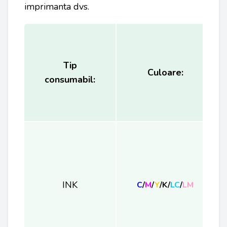
imprimanta dvs.
Tip
Culoare:
consumabil:
INK
C
/
M
/
Y
/K/
LC
/
LM