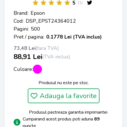
5
(1)
Brand:
Epson
Cod:
DSP_EPST24364012
Pagini:
500
Pret / pagina:
0.1778 Lei (TVA inclus)
73,48 Lei
(fara TVA)
88,91 Lei
(TVA inclus)
Culoare:
Produsul nu este pe stoc.
Adauga la favorite
Produsul pastreaza garantia imprimantei
Cumparand acest produs poti aduna
89
puncte