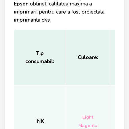
Epson
obtineti calitatea maxima a
imprimarii pentru care a fost proiectata
imprimanta dvs.
Tip
Ca
Culoare:
consumabil:
(
Light
INK
Magenta